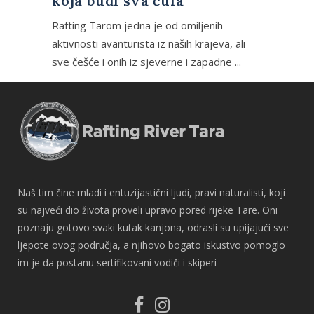
koja budi sva čula
Rafting Tarom jedna je od omiljenih
aktivnosti avanturista iz naših krajeva, ali
sve češće i onih iz sjeverne i zapadne ...
Naš tim čine mladi i entuzijastični ljudi, pravi naturalisti, koji
su najveći dio života proveli upravo pored rijeke Tare. Oni
poznaju gotovo svaki kutak kanjona, odrasli su upijajući sve
ljepote ovog područja, a njihovo bogato iskustvo pomoglo
im je da postanu sertifikovani vodiči i skiperi