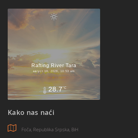
Rafting River Tara
август 10, 2026, 10:53 am
28.7
°C
Kako nas naći
Foča, Republika Srpska, BiH