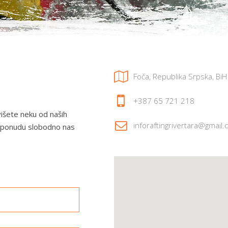
Foča, Republika Srpska, BiH
+387 65 721 218
višete neku od naših
inforaftingrivertara@gmail
bnu ponudu slobodno nas