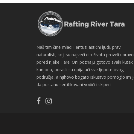
Naš tim čine mladi i entuzijastični ljudi, pravi
naturalisti, koji su najveći dio života proveli upravo
pored rijeke Tare. Oni poznaju gotovo svaki kutak
kanjona, odrasli su upijajući sve ljepote ovog
područja, a njihovo bogato iskustvo pomoglo im j
da postanu sertifikovani vodiči i skiperi