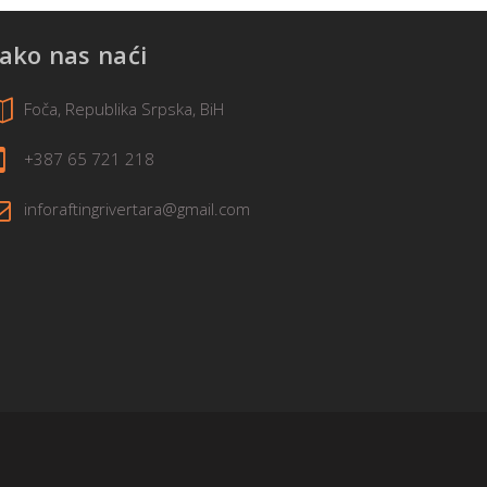
ako nas naći
Foča, Republika Srpska, BiH
+387 65 721 218
inforaftingrivertara@gmail.com