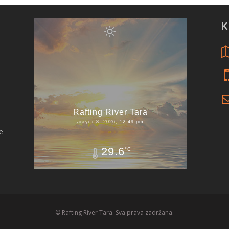
K
Rafting River Tara
август 8, 2026, 12:49 pm
e
29.6
°C
© Rafting River Tara. Sva prava zadržana.