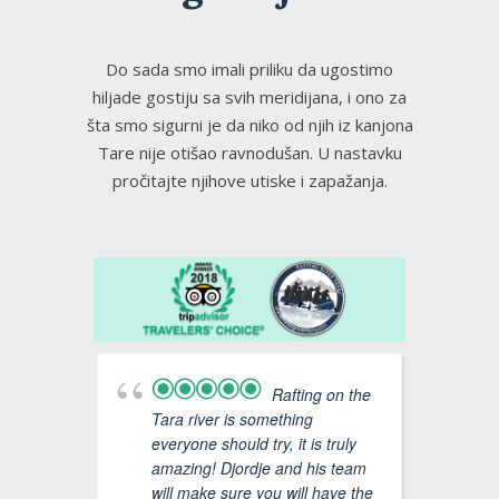
Do sada smo imali priliku da ugostimo
hiljade gostiju sa svih meridijana, i ono za
šta smo sigurni je da niko od njih iz kanjona
Tare nije otišao ravnodušan. U nastavku
pročitajte njihove utiske i zapažanja.
Rafting on the
Tara river is something
the 
everyone should try, it is truly
the h
amazing! Djordje and his team
plen
will make sure you will have the
place