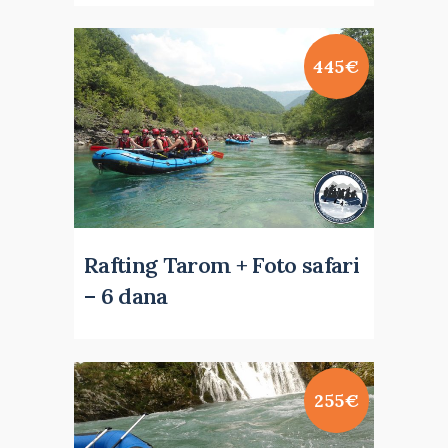
445€
Rafting Tarom + Foto safari
– 6 dana
255€