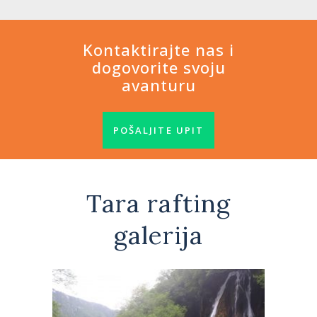
Kontaktirajte nas i
dogovorite svoju
avanturu
POŠALJITE UPIT
Tara rafting
galerija