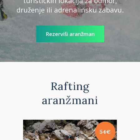
turističkih lokacija za odmor,
druženje ili adrenalinsku zabavu.
Rezerviši aranžman
Rafting
aranžmani
54€