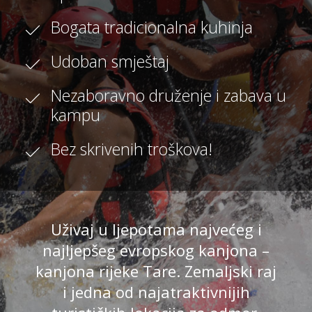
Bogata tradicionalna kuhinja
Udoban smještaj
Nezaboravno druženje i zabava u
kampu
Bez skrivenih troškova!
Uživaj u ljepotama najvećeg i
najljepšeg evropskog kanjona –
kanjona rijeke Tare. Zemaljski raj
i jedna od najatraktivnijih