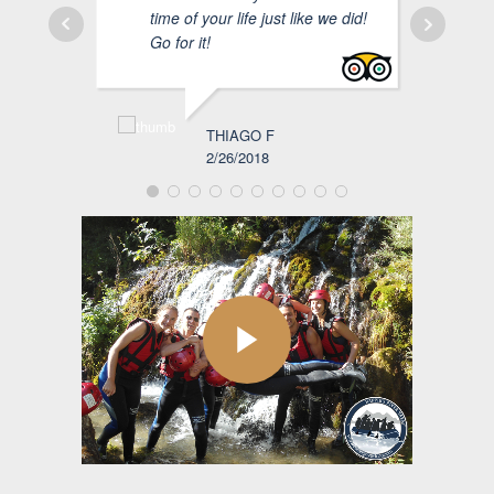
time of your life just like we did!
Grea
Go for it!
His 
wilde
local
THIAGO F
2/26/2018